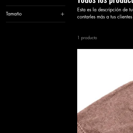
Esta es la descripción de t
Tamaño
contarles más a tus cliente
L
M
1 producto
S